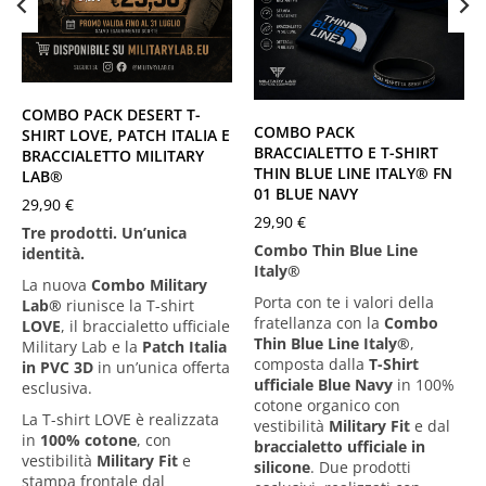
Desert
Blue Navy
XS
S
M
L
XS
S
M
L
XL
XXL
XXXL
XL
XXL
XXXL
COMBO PACK DESERT T-
COMBO PACK
SHIRT LOVE, PATCH ITALIA E
BRACCIALETTO E T-SHIRT
BRACCIALETTO MILITARY
THIN BLUE LINE ITALY® FN
LAB®
01 BLUE NAVY
29,90
€
29,90
€
Tre prodotti. Un’unica
Combo Thin Blue Line
identità.
Italy®
La nuova
Combo Military
Porta con te i valori della
Lab
®
riunisce la T-shirt
fratellanza con la
Combo
LOVE
, il braccialetto ufficiale
Thin Blue Line Italy®
,
Military Lab e la
Patch Italia
composta dalla
T-Shirt
in PVC 3D
in un’unica offerta
ufficiale Blue Navy
in 100%
esclusiva.
cotone organico con
La T-shirt LOVE è realizzata
vestibilità
Military Fit
e dal
in
100% cotone
, con
braccialetto ufficiale in
vestibilità
Military Fit
e
silicone
. Due prodotti
stampa frontale dal