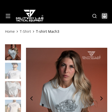
Home
T-Shirt
T-shirt Mach3
Tu sei qui: