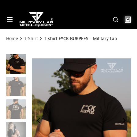
Home
T-Shirt
T-shirt F*CK BURPEES – Military Lab
Tu sei qui: