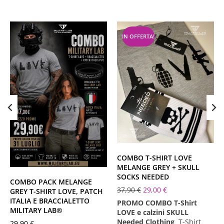
IN OFFERTA!
Melange Grey
XS
S
M
L
XL
XXL
XXXL
XS
S
M
L
XL
XXL
XXXL
COMBO T-SHIRT LOVE
MELANGE GREY + SKULL
SOCKS NEEDED
COMBO PACK MELANGE
37,90
€
29,00
€
GREY T-SHIRT LOVE, PATCH
ITALIA E BRACCIALETTO
PROMO COMBO T-Shirt
MILITARY LAB®
LOVE e calzini SKULL
Needed Clothing
T-Shirt
29,90
€