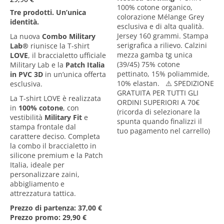
100% cotone organico,
Tre prodotti. Un’unica
colorazione Mélange Grey
identità.
esclusiva e di alta qualità.
Jersey 160 grammi. Stampa
La nuova
Combo Military
serigrafica a rilievo. Calzini
Lab
®
riunisce la T-shirt
mezza gamba tg unica
LOVE
, il braccialetto ufficiale
(39/45) 75% cotone
Military Lab e la
Patch Italia
pettinato, 15% poliammide,
in PVC 3D
in un’unica offerta
10% elastan. ⚠️ SPEDIZIONE
esclusiva.
GRATUITA PER TUTTI GLI
La T-shirt LOVE è realizzata
ORDINI SUPERIORI A 70€
in
100% cotone
, con
(ricorda di selezionare la
vestibilità
Military Fit
e
spunta quando finalizzi il
stampa frontale dal
tuo pagamento nel carrello)
carattere deciso. Completa
la combo il braccialetto in
silicone premium e la Patch
Italia, ideale per
personalizzare zaini,
abbigliamento e
attrezzatura tattica.
Prezzo di partenza: 37,00 €
Prezzo promo: 29,90 €