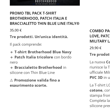
XXXL
XS
S
PROMO TBL PACK T-SHIRT
XXXL
BROTHERHOOD, PATCH ITALIA E
BRACCIALETTO THIN BLUE LINE ITALY®
35,00
€
COMBO PAC
LOVE, PATC
Tre prodotti. Un’unica identità.
MILITARY 
Il pack comprende:
29,90
€
🔹
T-shirt Brotherhood Blue Navy
Tre prodott
🔹
Patch Italia tricolore
con bordo
La nuova
C
nero
riunisce la 
🔹
Braccialetto Brotherhood
in
ufficiale Mil
silicone con Thin Blue Line
PVC 3D
in u
⚠️
Promozione valida fin
o
a
La T-shirt L
esaurimento scorte.
cotone
, co
stampa front
Completa la 
silicone pre