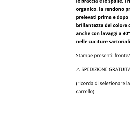
le braccia e le spalle. I
organico, la rendono pr
prelevati prima e dopo 
brillantezza del colore 
anche con lavaggi a 40
nelle cuciture sartoriali
Stampe presenti: fronte/
⚠️ SPEDIZIONE GRATUITA
(ricorda di selezionare l
carrello)