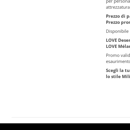
per personal
attrezzatura 
Prezzo di p
Prezzo pro
Disponibile 
LOVE Dese
LOVE Méla
Promo valid
esaurimento
Scegli la t
lo stile Mi