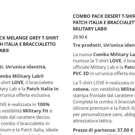
XXXL
M
L
XL
XXL
COMBO PACK DESERT T-SHIR
PATCH ITALIA E BRACCIALE
MILITARY LAB®
29,90
€
K MELANGE GREY T-SHIRT
H ITALIA E BRACCIALETTO
Tre prodotti. Un’unica iden
LAB®
La nuova
Combo Military L
riunisce la T-shirt
LOVE
, il br
i. Un’unica identità.
ufficiale Military Lab e la
Patc
PVC 3D
in un’unica offerta esc
ombo Military Lab
®
T-shirt
LOVE
, il braccialetto
La T-shirt LOVE è realizzata i
itary Lab e la
Patch Italia in
cotone
, con vestibilità
Milita
n’unica offerta esclusiva.
stampa frontale dal carattere 
Completa la combo il bracciale
OVE è realizzata in
100%
silicone premium e la Patch Ita
n vestibilità
Military Fit
e
per personalizzare zaini, abb
ale dal carattere deciso.
attrezzatura tattica.
combo il braccialetto in
mium e la Patch Italia, ideale
Prezzo di partenza: 37,00 €