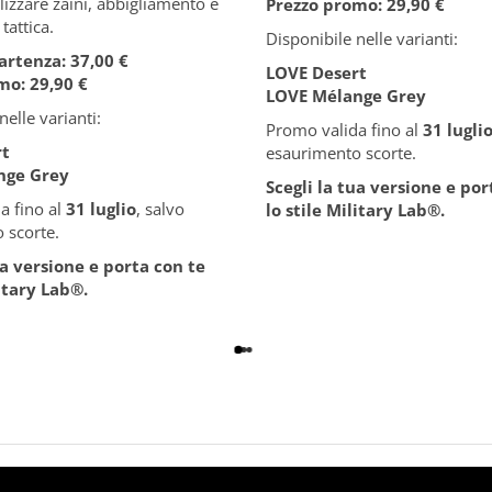
izzare zaini, abbigliamento e
Prezzo promo: 29,90 €
tattica.
Disponibile nelle varianti:
artenza: 37,00 €
LOVE Desert
mo: 29,90 €
LOVE Mélange Grey
nelle varianti:
Promo valida fino al
31 lugli
rt
esaurimento scorte.
nge Grey
Scegli la tua versione e por
a fino al
31 luglio
, salvo
lo stile Military Lab
®
.
 scorte.
ua versione e porta con te
litary Lab
®
.