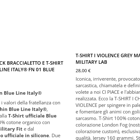
Grey
y
XS
S
M
L
XL
X
M
L
XL
XXL
XXXL
T-SHIRT I VIOLENCE GREY MA
MILITARY LAB
K BRACCIALETTO E T-SHIRT
LINE ITALY® FN 01 BLUE
28,00
€
Iconica, irriverente, provocato
sarcastica, chiamatela e defin
volete a noi CI PIACE e l'abbi
 Blue Line Italy®
realizzata. Ecco la T-SHIRT I
 i valori della fratellanza con
VIOLENCE per spingere in pale
in Blue Line Italy®
,
e fomentare gli animi con gol
alla
T-Shirt ufficiale Blue
sarcasmo. T-Shirt 100% coton
0% cotone organico con
colorazione London Fog (nost
ilitary Fit
e dal
colorazione custom), esclusiva
o ufficiale in silicone
. Due
qualità. Jersey 160 grammi. 