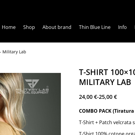
Home
Shop
About brand
Thin Blue Line
Info
Military Lab
T-SHIRT 100×
MILITARY LAB
24,00
€
-
25,00
€
COMBO PACK (Tiratura 
T-Shirt + Patch velcrata 
T-Shirt 100% cotone organ