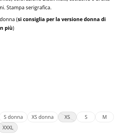
mi. Stampa serigrafica.
 donna (
si consiglia per la versione donna di
in più
)
S donna
XS donna
XS
S
M
XXXL