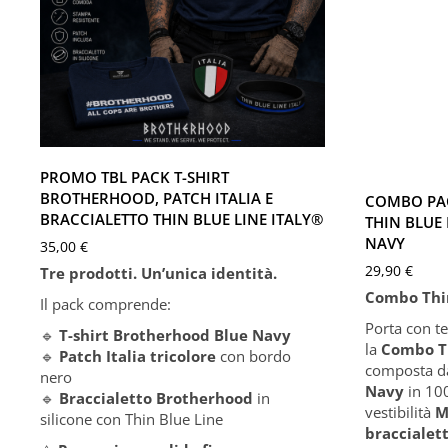
Blue Navy
Blue Nav
XS
S
M
L
XL
XXL
XS
S
XXXL
XXXL
PROMO TBL PACK T-SHIRT
BROTHERHOOD, PATCH ITALIA E
COMBO PAC
BRACCIALETTO THIN BLUE LINE ITALY®
THIN BLUE 
NAVY
35,00
€
29,90
€
Tre prodotti. Un’unica identità.
Combo Thin
Il pack comprende:
Porta con te
🔹
T-shirt Brotherhood Blue Navy
la
Combo Th
🔹
Patch Italia tricolore
con bordo
composta d
nero
Navy
in 10
🔹
Braccialetto Brotherhood
in
vestibilità
M
silicone con Thin Blue Line
braccialett