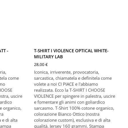
Bianco Ottico
XL
XS
S
M
L
XL
XXL
XXXL
TT -
T-SHIRT I VIOLENCE OPTICAL WHITE-
MILITARY LAB
28,00
€
ria,
Iconica, irriverente, provocatoria,
itela come
sarcastica, chiamatela e definitela come
amo
volete a noi CI PIACE e l'abbiamo
 CHOOSE
realizzata. Ecco la T-SHIRT I CHOOSE
stra, uscire
VIOLENCE per spingere in palestra, uscire
iardico
e fomentare gli animi con goliardico
e organico,
sarcasmo. T-Shirt 100% cotone organico,
ra
colorazione Bianco Ottico (nostra
 e di alta
colorazione custom), esclusiva e di alta
Stampa
qualità. Jersey 160 grammi. Stampa