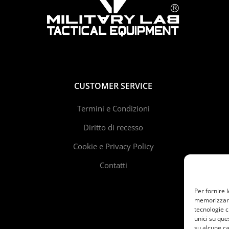
CUSTOMER SERVICE
Termini e Condizioni
Diritto di recesso
Cookie e Privacy Policy
Contatti
Per fornire 
memorizzare 
tecnologie c
unici su que
su alcune ca