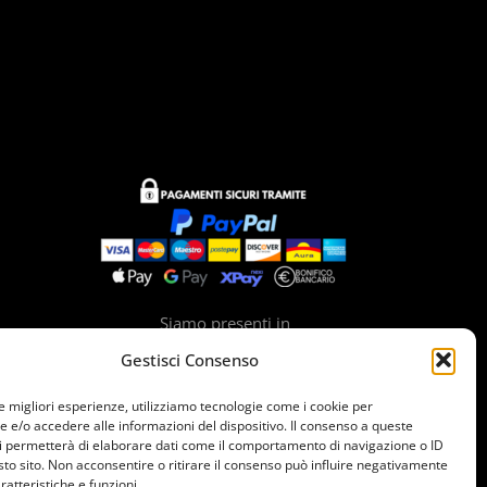
Siamo presenti in
Gestisci Consenso
le migliori esperienze, utilizziamo tecnologie come i cookie per
e/o accedere alle informazioni del dispositivo. Il consenso a queste
i permetterà di elaborare dati come il comportamento di navigazione o ID
sto sito. Non acconsentire o ritirare il consenso può influire negativamente
ratteristiche e funzioni.