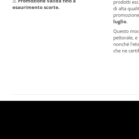
⚠️
Promozione valida fin
o
a
prodotti esc
esaurimento scorte.
di alta quali
promozion
luglio
.
Questo mod
pettorale, 
nonché l'et
che ne certif