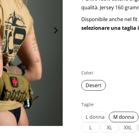
qualità. Jersey 160 gram
Disponibile anche nel fit
selezionare una taglia 
Colori
Desert
Taglie
L donna
M donna
L
XL
XXL