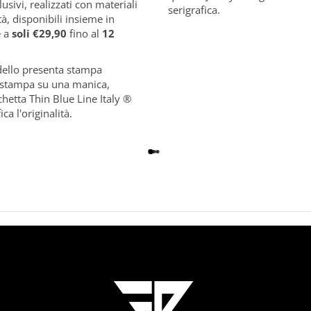
lusivi, realizzati con materiali
serigrafica.
tà, disponibili insieme in
e a
soli €29,90
fino al
12
ello presenta stampa
e stampa su una manica,
ichetta
Thin Blue Line Italy ®
ica l'originalità.