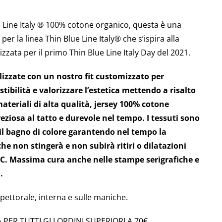
 Line Italy ®
100% cotone organico, questa è una
per la linea Thin Blue Line Italy
®
che s’ispira alla
izzata per il primo Thin Blue Line Italy Day del 2021.
alizzate con un nostro fit customizzato per
stibilità e valorizzare l’estetica mettendo a risalto
 materiali di alta qualità, jersey 100% cotone
eziosa al tatto e durevole nel tempo. I tessuti sono
il bagno di colore garantendo nel tempo la
che non stingerà e non subirà ritiri o dilatazioni
°C. Massima cura anche nelle stampe serigrafiche e
.
pettorale, interna e sulle maniche.
 PER TUTTI GLI ORDINI SUPERIORI A 70€