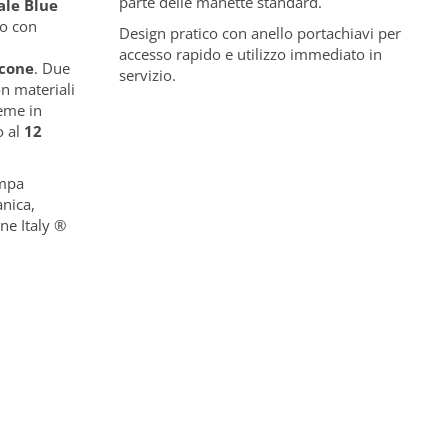
parte delle manette standard.
iale Blue
o con
Design pratico con anello portachiavi per
accesso rapido e utilizzo immediato in
icone
. Due
servizio.
on materiali
ieme in
o al
12
ampa
nica,
ne Italy ®