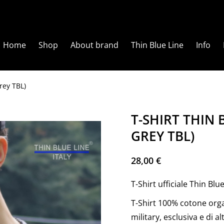
Home
Shop
About brand
Thin Blue Line
Info
rey TBL)
T-SHIRT THIN 
GREY TBL)
28,00
€
T-Shirt ufficiale
Thin Blue
T-Shirt 100% cotone orga
military, esclusiva e di 