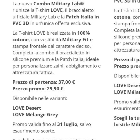
PVC 3D
in u
La nuova
Combo Military Lab
®
riunisce la T-shirt
LOVE
, il braccialetto
La T-shirt L
ufficiale Military Lab e la
Patch Italia in
cotone
, co
PVC 3D
in un’unica offerta esclusiva.
stampa front
Completa la 
La T-shirt LOVE è realizzata in
100%
silicone pre
cotone
, con vestibilità
Military Fit
e
per personal
stampa frontale dal carattere deciso.
attrezzatura 
Completa la combo il braccialetto in
silicone premium e la Patch Italia, ideale
Prezzo di p
per personalizzare zaini, abbigliamento e
Prezzo pro
attrezzatura tattica.
Disponibile 
Prezzo di partenza: 37,00 €
LOVE Dese
Prezzo promo: 29,90 €
LOVE Méla
Disponibile nelle varianti:
Promo valid
LOVE Desert
esaurimento
LOVE Mélange Grey
Scegli la t
Promo valida fino al
31 luglio
, salvo
lo stile Mi
esaurimento scorte.