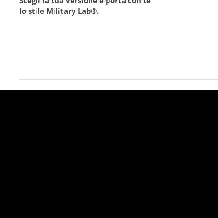
Scegli la tua versione e porta con te
lo stile Military Lab
®
.