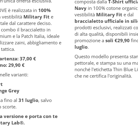
n’unica offerta esclusiva.
composta dalla
T-Shirt uffic
Navy
in 100% cotone organic
OVE è realizzata in
100%
vestibilità
Military Fit
e dal
n vestibilità
Military Fit
e
braccialetto ufficiale in sil
ale dal carattere deciso.
prodotti esclusivi, realizzati c
combo il braccialetto in
di alta qualità, disponibili ins
mium e la Patch Italia, ideale
promozione a
soli €29,90
fin
izzare zaini, abbigliamento e
luglio
.
tattica.
Questo modello presenta st
artenza: 37,00 €
pettorale, e stampa su una ma
mo: 29,90 €
nonché l'etichetta
Thin Blue Li
nelle varianti:
che ne certifica l'originalità.
rt
nge Grey
a fino al
31 luglio
, salvo
 scorte.
ua versione e porta con te
litary Lab
®
.