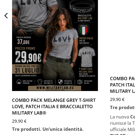
Desert
XS
S
XXXL
XS
S
M
L
XL
XXL
COMBO PAC
XXXL
PATCH ITAL
MILITARY 
29,90
€
COMBO PACK MELANGE GREY T-SHIRT
LOVE, PATCH ITALIA E BRACCIALETTO
Tre prodott
MILITARY LAB®
La nuova
C
29,90
€
riunisce la 
Tre prodotti. Un’unica identità.
ufficiale Mil