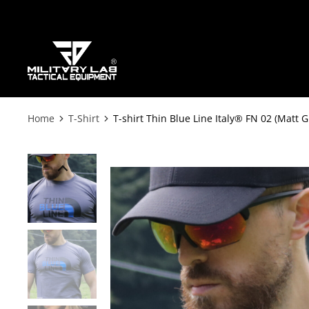
Home
T-Shirt
T-shirt Thin Blue Line Italy® FN 02 (Matt G
Tu sei qui: