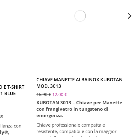
XL
CHIAVE MANETTE ALBAINOX KUBOTAN
MOD. 3013
 E T-SHIRT
01 BLUE
16,90
€
12,00
€
KUBOTAN 3013 – Chiave per Manette
con frangivetro in tungsteno di
emergenza.
y®
Chiave professionale compatta e
ellanza con
resistente, compatibile con la maggior
aly®
,