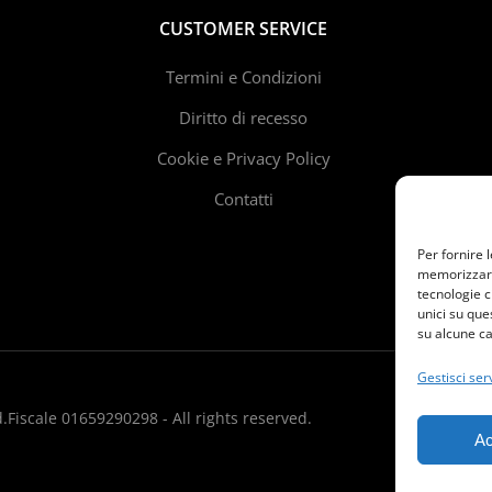
CUSTOMER SERVICE
Termini e Condizioni
Diritto di recesso
Cookie e Privacy Policy
Contatti
Per fornire 
memorizzare 
tecnologie c
unici su que
su alcune ca
Gestisci serv
.Fiscale 01659290298 - All rights reserved.
Ac