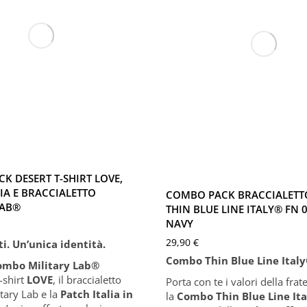
Blue Navy
M
L
XL
XXL
XS
S
M
L
XL
X
XXXL
K DESERT T-SHIRT LOVE,
IA E BRACCIALETTO
COMBO PACK BRACCIALETTO
LAB®
THIN BLUE LINE ITALY® FN 
NAVY
29,90
€
i. Un’unica identità.
Combo Thin Blue Line Ital
ombo Military Lab
®
T-shirt
LOVE
, il braccialetto
Porta con te i valori della frat
itary Lab e la
Patch Italia in
la
Combo Thin Blue Line It