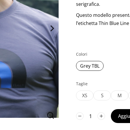
serigrafica.
Questo modello present
l’etichetta
Thin Blue Line 
Colori
Grey TBL
Taglie
XS
S
M
Aggiu