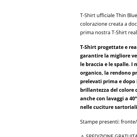
T-Shirt ufficiale
Thin Blue
colorazione creata a doc 
prima nostra T-Shirt real
T-Shirt progettate e re
garantire la migliore ve
le braccia e le spalle. I
organico, la rendono pr
prelevati prima e dopo 
brillantezza del colore 
anche con lavaggi a 40
nelle cuciture sartoriali
Stampe presenti: fronte/
⚠️ SPEDIZIONE GRATUITA