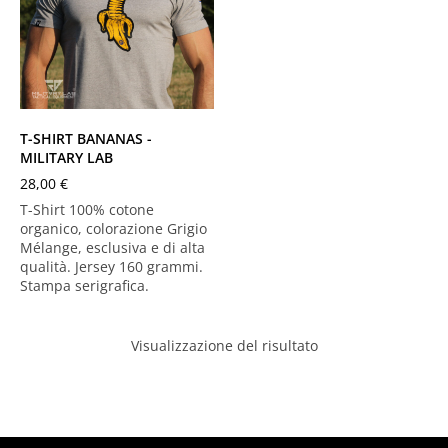
Melange Grey
XS
S
M
L
XL
XXL
XXXL
T-SHIRT BANANAS -
MILITARY LAB
28,00
€
T-Shirt 100% cotone
organico, colorazione Grigio
Mélange, esclusiva e di alta
qualità. Jersey 160 grammi.
Stampa serigrafica.
Visualizzazione del risultato