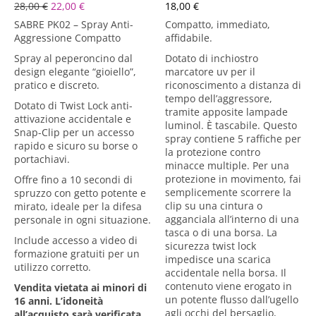
28,00
€
22,00
€
18,00
€
SABRE PK02 – Spray Anti-
Compatto, immediato,
Aggressione Compatto
affidabile.
Spray al peperoncino dal
Dotato di inchiostro
design elegante “gioiello”,
marcatore uv per il
pratico e discreto.
riconoscimento a distanza di
tempo dell’aggressore,
Dotato di
Twist Lock
anti-
tramite apposite lampade
attivazione accidentale e
luminol. È tascabile. Questo
Snap-Clip
per un accesso
spray contiene 5 raffiche per
rapido e sicuro su borse o
la protezione contro
portachiavi.
minacce multiple. Per una
protezione in movimento, fai
Offre fino a
10 secondi di
semplicemente scorrere la
spruzzo
con getto potente e
clip su una cintura o
mirato, ideale per la difesa
agganciala all’interno di una
personale in ogni situazione.
tasca o di una borsa. La
Include accesso a
video di
sicurezza twist lock
formazione gratuiti
per un
impedisce una scarica
utilizzo corretto.
accidentale nella borsa. Il
contenuto viene erogato in
Vendita vietata ai minori di
un potente flusso dall’ugello
16 anni.
L’idoneità
agli occhi del bersaglio,
all’acquisto sarà verificata