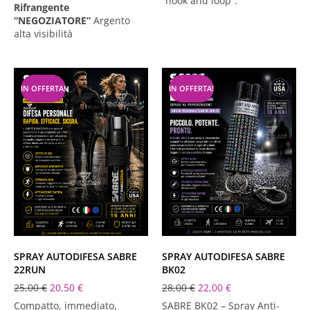
“hook and loop”.
Rifrangente
“NEGOZIATORE”
Argento
alta visibilità
IN OFFERTA!
IN OFFERTA!
SPRAY AUTODIFESA SABRE
SPRAY AUTODIFESA SABRE
22RUN
BK02
25,00
€
20,50
€
28,00
€
22,00
€
Compatto, immediato,
SABRE BK02 – Spray Anti-