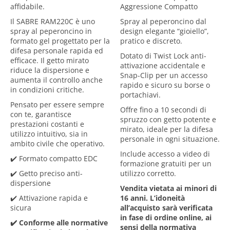
affidabile.
Aggressione Compatto
Il SABRE RAM220C è uno
Spray al peperoncino dal
spray al peperoncino in
design elegante “gioiello”,
formato gel progettato per la
pratico e discreto.
difesa personale rapida ed
Dotato di
Twist Lock
anti-
efficace
. Il getto mirato
attivazione accidentale e
riduce la dispersione e
Snap-Clip
per un accesso
aumenta il controllo anche
rapido e sicuro su borse o
in condizioni critiche.
portachiavi.
Pensato per essere sempre
Offre fino a
10 secondi di
con te, garantisce
spruzzo
con getto potente e
prestazioni costanti e
mirato, ideale per la difesa
utilizzo intuitivo
, sia in
personale in ogni situazione.
ambito civile che operativo.
Include accesso a
video di
✔️ Formato compatto EDC
formazione gratuiti
per un
✔️ Getto preciso anti-
utilizzo corretto.
dispersione
Vendita vietata ai minori di
✔️ Attivazione rapida e
16 anni.
L’idoneità
sicura
all’acquisto sarà verificata
in fase di ordine online, ai
✔️ Conforme alle normative
sensi della normativa