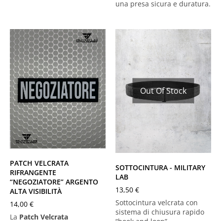
una presa sicura e duratura.
Out Of Stock
Nero
XS
S
M
L
XL
PATCH VELCRATA
SOTTOCINTURA - MILITARY
RIFRANGENTE
LAB
“NEGOZIATORE” ARGENTO
13,50
€
ALTA VISIBILITÀ
Sottocintura velcrata con
14,00
€
sistema di chiusura rapido
La
Patch Velcrata