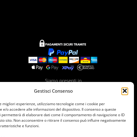
Siamo presenti in
Gestisci Consenso
le migliori esperienze, utilizziamo tecnologie come i cookie per
e/o accedere alle informazioni del dispositivo. Il consenso a queste
i permetterà di elaborare dati come il comportamento di navigazione o ID
sto sito. Non acconsentire o ritirare il consenso può influire negativamente
ratteristiche e funzioni.