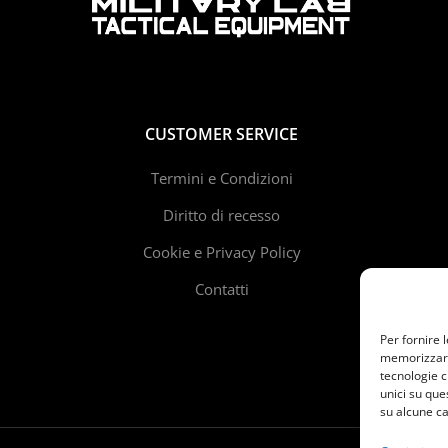
CUSTOMER SERVICE
Termini e Condizioni
Diritto di recesso
Cookie e Privacy Policy
Contatti
Per fornire 
memorizzare 
tecnologie c
unici su que
su alcune ca